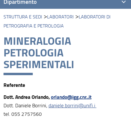
Dipartimento
STRUTTURA E SEDI
LABORATORI
LABORATORI DI
Presentazione
PETROGRAFIA E PETROLOGIA
Missione
MINERALOGIA
Visione
PETROLOGIA
Assicurazione della Qualità
SPERIMENTALI
Organizzazione
Persone
Referente
Struttura e sedi
Dott. Andrea Orlando,
orlando@igg.cnr..it
Bandi e avvisi
Dott. Daniele Borrini,
daniele.borrini@unifi.i
tel. 055 2757560
Area riservata