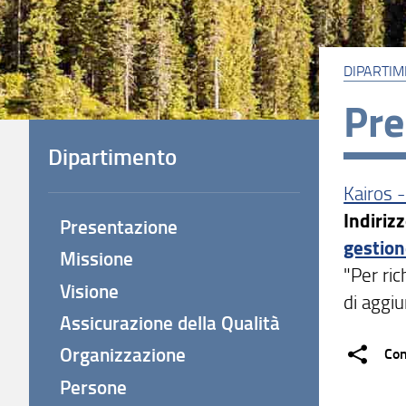
DIPARTI
Pre
Dipartimento
Kairos -
Indiriz
Presentazione
gestion
Missione
"Per ric
Visione
di aggiu
Assicurazione della Qualità
Organizzazione
Con
Persone