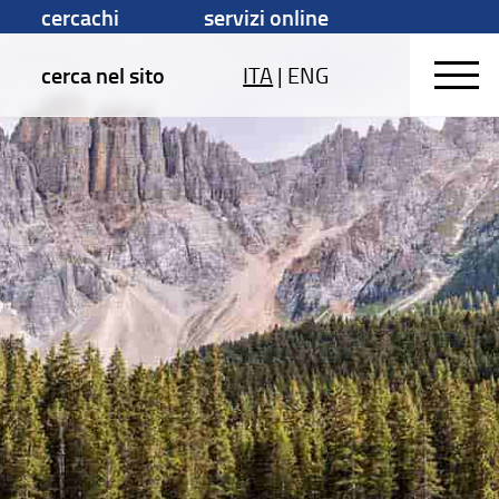
cercachi
servizi online
cerca nel sito
ITA
|
ENG