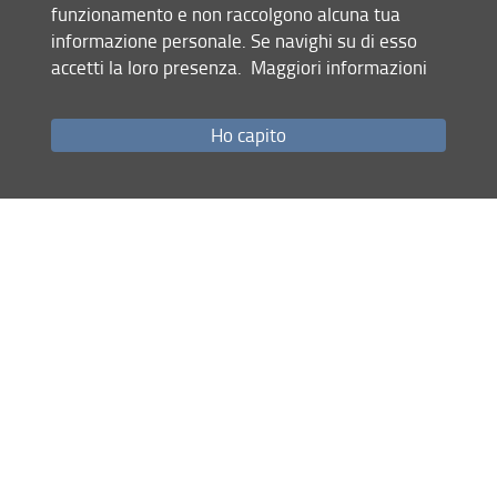
01.07.2026
funzionamento e non raccolgono alcuna tua
informazione personale. Se navighi su di esso
accetti la loro presenza.
Maggiori informazioni
Mappa del sito
RSS feed
Ho capito
Privacy policy
Legal notices
Accessibility
Monitoraggio
Area personale
Dipartimento di Scienze della Terra (DST)
© Copyright 2012-2026 Università degli Studi di Firenze UNIFI