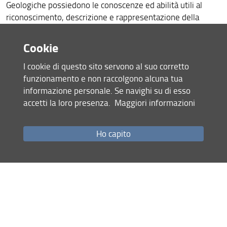
Geologiche possiedono le conoscenze ed abilità utili al
riconoscimento, descrizione e rappresentazione della
natura geologica del territorio e del suo sottosuolo oltre
alle conoscenze utili all’interpretazione delle dinamiche
Cookie
coinvolte nei processi di trasformazione geologica
dell’ambiente chimico-fisico del Pianeta.
I cookie di questo sito servono al suo corretto
I laureati potranno svolgere attività professionali in
funzionamento e non raccolgono alcuna tua
amministrazioni pubbliche, istituzioni private, imprese e
informazione personale. Se navighi su di esso
studi professionali anche mediante l’iscrizione all’Ordine
accetti la loro presenza.
Maggiori informazioni
Professionale.
Ho capito
Laurea in Scienze Geologiche
Laurea in Geological Hazards and Environmental
Sustainability
Come iscriversi alla triennale
Condividi