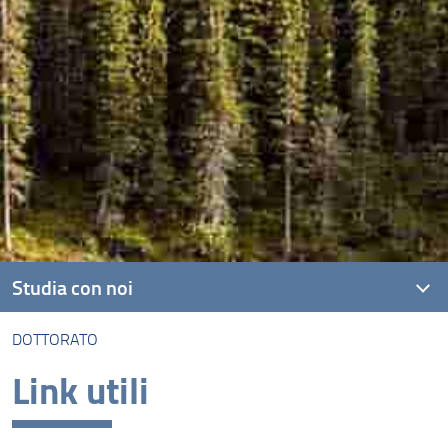
Studia con noi
DOTTORATO
Corsi di laurea triennale
Link utili
Corsi di laurea magistrale
Dottorato