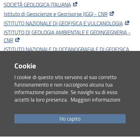
SOCIETÀ GEOLOGICA ITALIANA
Istituto di Geoscienze e Georisorse (IGG) - CNR
ISTITUTO NAZIONALE DI GEOFISICA E VULCANOLOGIA
ISTITUTO DI GEOLOGIA AMBIENTALE E GEOINGEGNERIA -
CNR
ISTITUTO NAZIONALE DI OCEANOGRAFIA E DI GEOFISICA
SPERIMENTALE
Cookie
ISTITUTO SUPERIORE PER LA PROTEZIONE E LA RICERCA
AMBIENTALE
I cookie di questo sito servono al suo corretto
ISTITUTO NAZIONALE DI FISICA NUCLEARE
funzionamento e non raccolgono alcuna tua
informazione personale. Se navighi su di esso
accetti la loro presenza.
Maggiori informazioni
Condividi
Ho capito
ultimo aggiornamento
11.02.2026