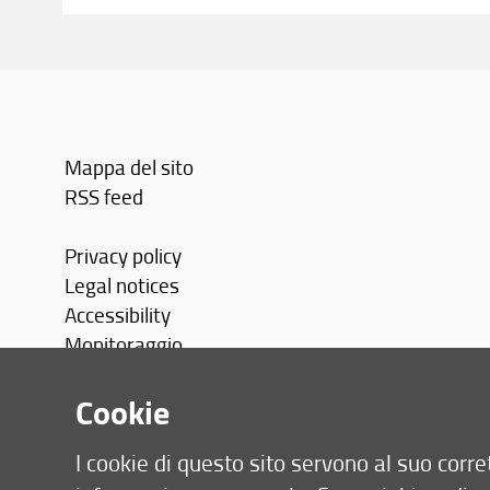
Con
Mappa del sito
RSS feed
Privacy policy
Legal notices
Accessibility
Monitoraggio
Area personale
Cookie
I cookie di questo sito servono al suo cor