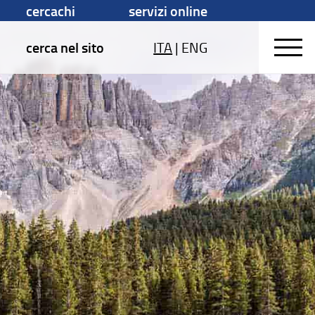
cercachi
servizi online
cerca nel sito
ITA
|
ENG