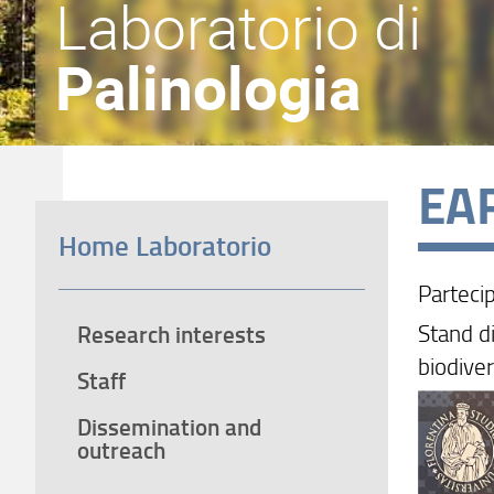
Laboratorio di
Palinologia
EAR
Home Laboratorio
Parteci
Stand di
Research interests
biodive
Staff
Dissemination and
outreach