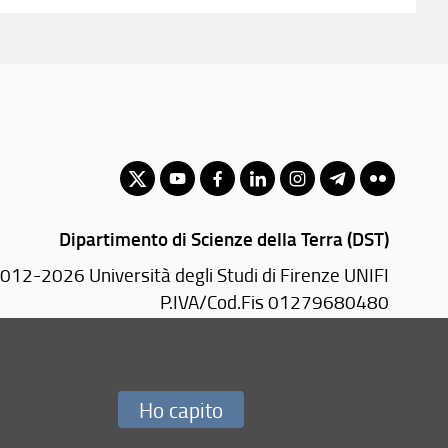
Dipartimento di Scienze della Terra (DST)
012-2026 Università degli Studi di Firenze UNIFI
P.IVA/Cod.Fis 01279680480
Via La Pira, 4 - 50121 Firenze (FI)
PEC:
geo(AT)pec.unifi.it
Ho capito
Redazione Web