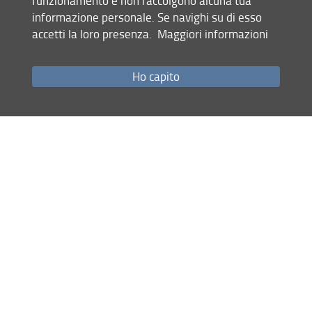
funzionamento e non raccolgono alcuna tua
incendi nel record paleoecologico
degli
.
informazione personale. Se navighi su di esso
accetti la loro presenza.
Maggiori informazioni
Strumentazione/
Lab instruments
Ho capito
1 cappa aspirante;
2 centrifughe;
2 bilance di precisione;
2 bagni ad ultrasuoni;
2 mescolatori vortex per provette singole;
1 agitatore da tavolo;
1 piastra elettrica;
4 microscopi 3 dei quali dotati di fotocamera;
Micropipette;
Contenitori in vetro e strumenti per il trasferimento e il
trattamento delle sostanze (becher, bottiglie, imbuti, tubi,
ecc.);