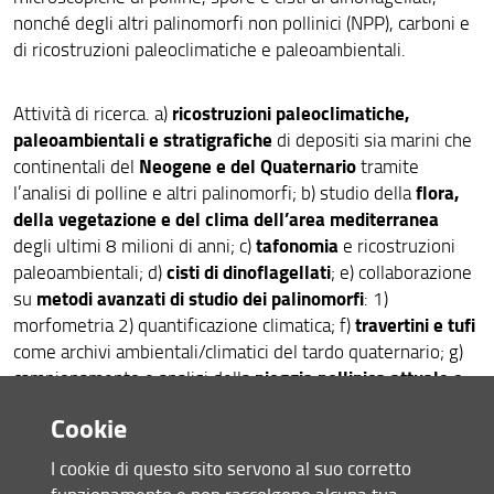
nonché degli altri palinomorfi non pollinici (NPP), carboni e
di ricostruzioni paleoclimatiche e paleoambientali.
ricostruzioni paleoclimatiche,
Attività di ricerca. a)
paleoambientali e stratigrafiche
di depositi sia marini che
Neogene e del Quaternario
continentali del
tramite
flora,
l’analisi di polline e altri palinomorfi; b) studio della
della vegetazione e del clima dell’area mediterranea
tafonomia
degli ultimi 8 milioni di anni; c)
e ricostruzioni
cisti di dinoflagellati
paleoambientali; d)
; e) collaborazione
metodi avanzati di studio dei palinomorfi
su
: 1)
travertini e tufi
morfometria 2) quantificazione climatica; f)
come archivi ambientali/climatici del tardo quaternario; g)
pioggia pollinica attuale e
campionamento e analisi della
sub-attuale
attraverso trappole polliniche, muschi e
Cookie
sedimenti superficiali per lo studio della biodiversità
eventi
vegetale e delle sue variazioni in relazione ad
I cookie di questo sito servono al suo corretto
meteo-climatici
recenti attività umane
e alle
; h) studio