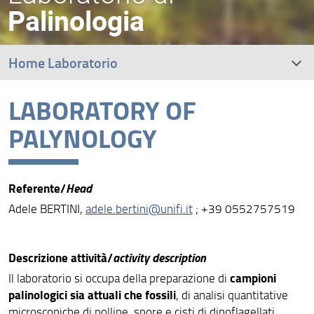
Palinologia
Home Laboratorio
LABORATORY OF
Research interests
PALYNOLOGY
Staff
Dissemination and outreach
Referente/
Head
Adele BERTINI,
adele.bertini@unifi.it
; +39 0552757519
Descrizione attività/
activity description
campioni
Il laboratorio si occupa della preparazione di
palinologici sia attuali che fossili
, di analisi quantitative
microscopiche di polline, spore e cisti di dinoflagellati,