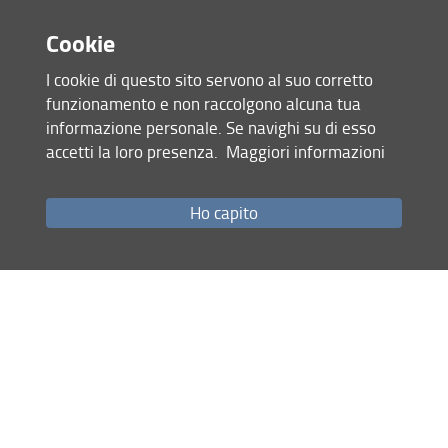
Events
WORLD WETLANDS DAY 2024
(2-3 Febbraio 2024)
Cookie
EARTH – Technology EXPO 2023
(15 - 18 Novembre
I cookie di questo sito servono al suo corretto
2023)
funzionamento e non raccolgono alcuna tua
BRIGHT NIGHT
(29-30 Settembre 2023)
informazione personale. Se navighi su di esso
SCIENZAESTATE
(15 Settembre 2023)
accetti la loro presenza.
Maggiori informazioni
EVENTI APERTI AL PUBBLICO
in collaborazione con Oasi
WWF Toscane
Ho capito
Short courses and educational projects (University -
School)
POLLINE, CAMBIAMENTI CLIMATICI E BIODIVERSITA'
- corso
di formazione per insegnanti delle scuole Primarie e
Secondarie di I e II grado (Firenze) (27-28 Aprile 2023 e 2
Maggio 2023)
Dissemination tools and materials