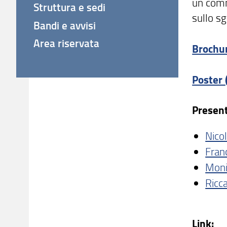
un comme
Struttura e sedi
sullo sg
Bandi e avvisi
Area riservata
Brochur
Poster
Present
Nicol
Fran
Moni
Ricca
Link: