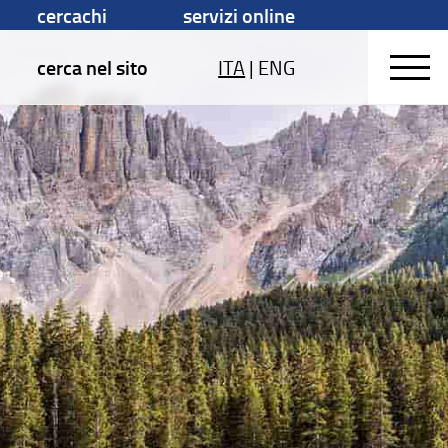
cercachi
servizi online
cerca nel sito
ITA
|
ENG