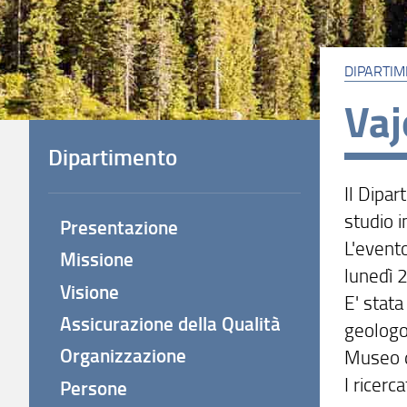
DIPARTI
Vaj
Dipartimento
Il Dipar
studio i
Presentazione
L'evento
Missione
lunedì 
Visione
E' stata
Assicurazione della Qualità
geologo 
Organizzazione
Museo d
I ricerc
Persone