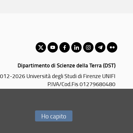
Dipartimento di Scienze della Terra (DST)
012-2026 Università degli Studi di Firenze UNIFI
P.IVA/Cod.Fis 01279680480
Via La Pira, 4 - 50121 Firenze (FI)
PEC:
geo(AT)pec.unifi.it
Ho capito
Redazione Web
i