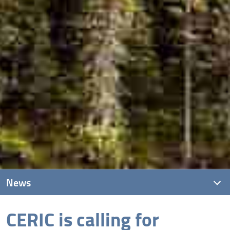
News
CERIC is calling for
News recenti