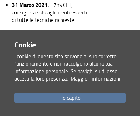
31 Marzo 2021
, 17hs CET,
consigliata solo agli utenti esperti
di tutte le tecniche richieste.
* Cosa c'è di nuovo in questo bando? *
Cookie
CERIC sta aumentando le sue capacità
nel campo dei materiali energetici. A
I cookie di questo sito servono al suo corretto
tal fine, durante quest'anno,
funzionamento e non raccolgono alcuna tua
aggiorneremo alcune linee di luce /
informazione personale. Se navighi su di esso
strumenti per migliorare i nostri
accetti la loro presenza.
Maggiori informazioni
servizi. Nella prima fase gli
aggiornamenti riguarderanno la ricerca
sulle batterie. Invitiamo gli utenti a
Ho capito
controllare le
pagine web deli
strumenti
e contattare i relativi
scienziati per il prossimo sviluppo.
Strumenti aggiuntivi disponibili in
questa call: