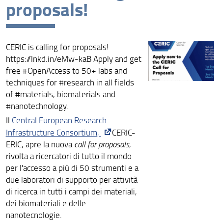
proposals!
Archivio
CERIC is calling for proposals!
https://lnkd.in/eMw-kaB Apply and get
free #OpenAccess to 50+ labs and
techniques for #research in all fields
of #materials, biomaterials and
#nanotechnology.
Il
Central European Research
Infrastructure Consortium,
CERIC-
ERIC, apre la nuova
call for proposals
,
rivolta a ricercatori di tutto il mondo
per l'accesso a più di 50 strumenti e a
due laboratori di supporto per attività
di ricerca in tutti i campi dei materiali,
dei biomateriali e delle
nanotecnologie.